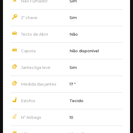
Não Fumador
Sim
2ª chave
Sim
Tecto de Abrir
Não
Capota
Não disponível
Jantes liga leve
Sim
Medida das jantes
17 ″
Estofos
Tecido
Nº Airbags
10