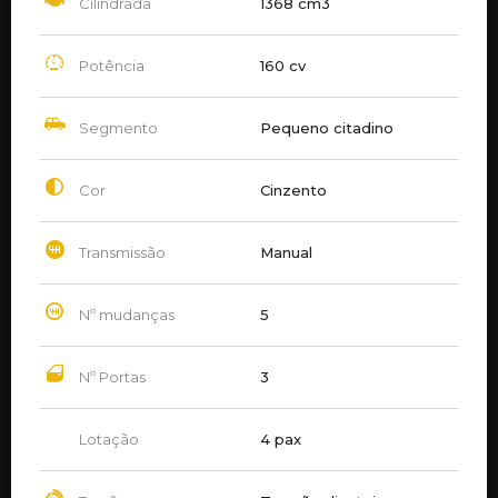
Cilindrada
1368 cm3
Potência
160 cv
Segmento
Pequeno citadino
Cor
Cinzento
Transmissão
Manual
Nº mudanças
5
Nº Portas
3
Lotação
4 pax