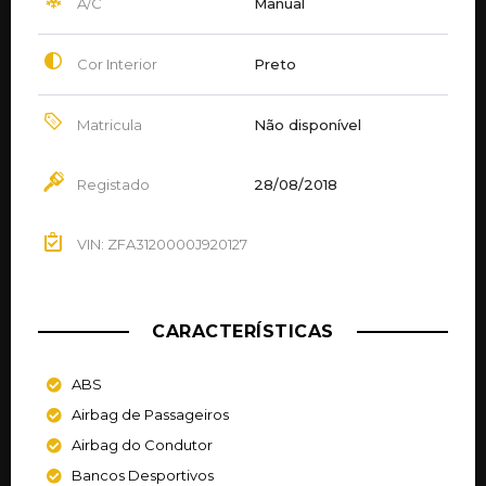
A/C
Manual
Cor Interior
Preto
Matricula
Não disponível
Registado
28/08/2018
VIN: ZFA3120000J920127
CARACTERÍSTICAS
ABS
Airbag de Passageiros
Airbag do Condutor
Bancos Desportivos