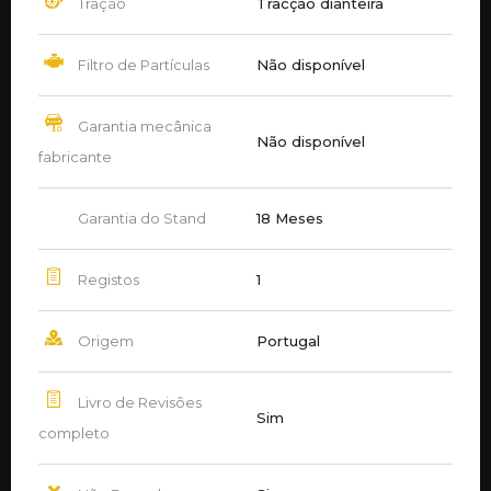
Tração
Tracção dianteira
Filtro de Partículas
Não disponível
Garantia mecânica
Não disponível
fabricante
Garantia do Stand
18 Meses
Registos
1
Origem
Portugal
Livro de Revisões
Sim
completo