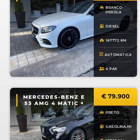
BRANCO-
PEROLA
DIESEL
167772 KM
AUTOMATICA
4 PAX
€ 
79.900
MERCEDES-BENZ E
53 AMG 4 MATIC +
PRETO
GASOLINA,HIBRI