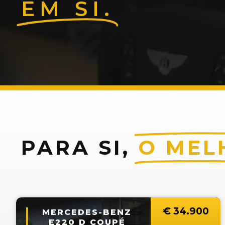
EM SI.
PARA SI,
O MEL
€ 
34.900
MERCEDES-BENZ
E220 D COUPÉ