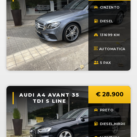
CINZENTO
DIESEL
131699 KM
AUTOMATICA
5 PAX
€ 
28.900
AUDI A4 AVANT 35
TDI S LINE
PRETO
DO
DIESEL,HIBRIDO