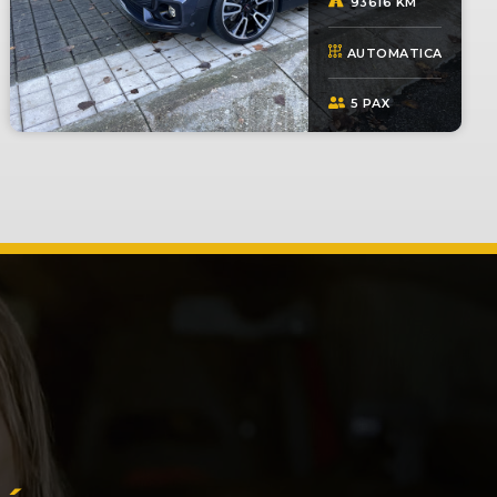
93616 KM
AUTOMATICA
5 PAX