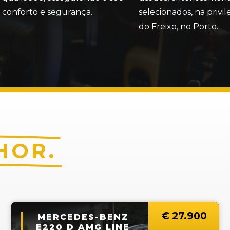
conforto e segurança.
selecionados, na privi
do Freixo, no Porto.
HOR.
€ 
27.900
MERCEDES-BENZ
E220 D AMG LINE