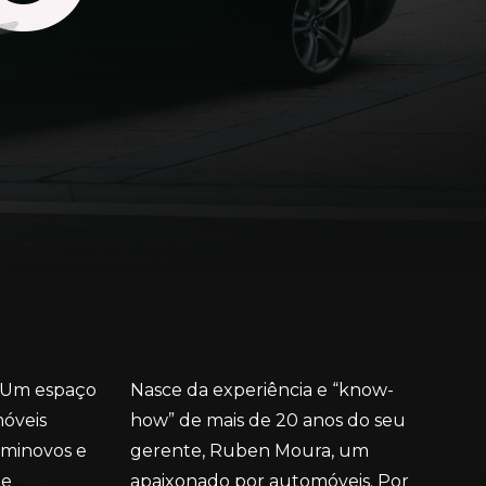
 Um espaço
Nasce da experiência e “know-
óveis
how” de mais de 20 anos do seu
eminovos e
gerente, Ruben Moura, um
te
apaixonado por automóveis. Por