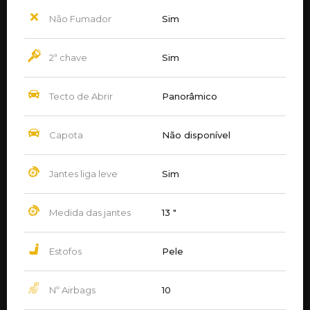
Não Fumador
Sim
2ª chave
Sim
Tecto de Abrir
Panorâmico
Capota
Não disponível
Jantes liga leve
Sim
Medida das jantes
13 ″
Estofos
Pele
Nº Airbags
10