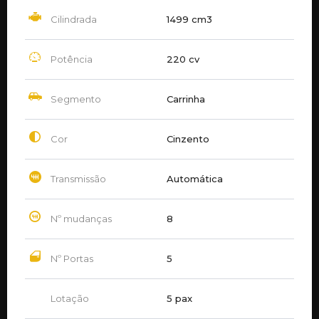
Cilindrada
1499 cm3
Potência
220 cv
Segmento
Carrinha
Cor
Cinzento
Transmissão
Automática
Nº mudanças
8
Nº Portas
5
Lotação
5 pax