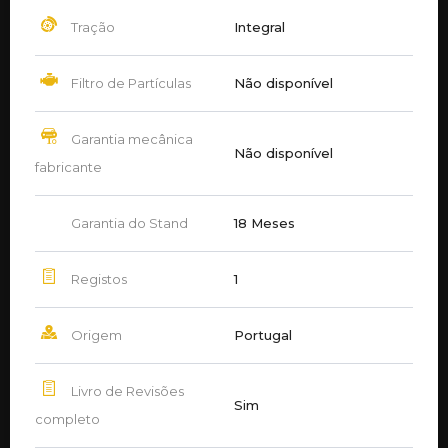
Tração
Integral
Filtro de Partículas
Não disponível
Garantia mecânica
Não disponível
fabricante
Garantia do Stand
18 Meses
Registos
1
Origem
Portugal
Livro de Revisões
Sim
completo