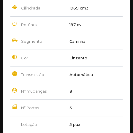
Cilindrada
1969 cm3
Potência
197 cv
Segmento
Carrinha
Cor
Cinzento
Transmissão
Automática
Nº mudanças
8
Nº Portas
5
Lotação
5 pax