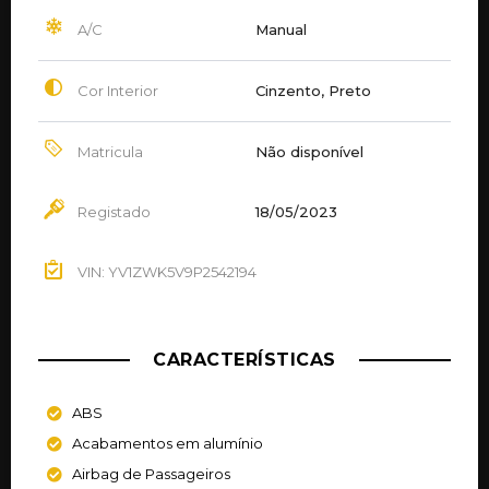
A/C
Manual
Cor Interior
Cinzento, Preto
Matricula
Não disponível
Registado
18/05/2023
VIN: YV1ZWK5V9P2542194
CARACTERÍSTICAS
ABS
Acabamentos em alumínio
Airbag de Passageiros