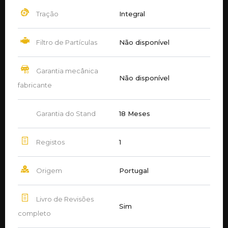
Tração
Integral
Filtro de Partículas
Não disponível
Garantia mecânica
Não disponível
fabricante
Garantia do Stand
18 Meses
Registos
1
Origem
Portugal
Livro de Revisões
Sim
completo