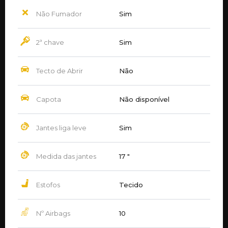
Não Fumador
Sim
2ª chave
Sim
Tecto de Abrir
Não
Capota
Não disponível
Jantes liga leve
Sim
Medida das jantes
17 ″
Estofos
Tecido
Nº Airbags
10